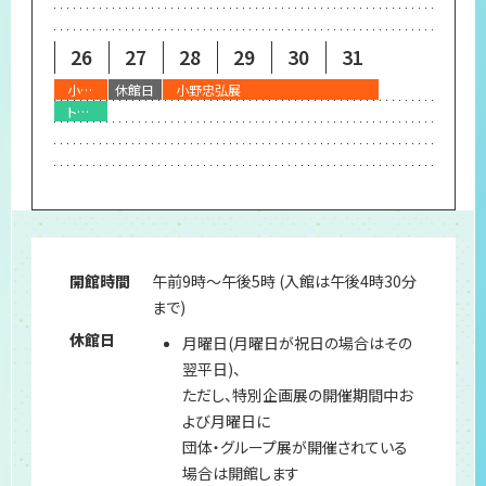
26
27
28
29
30
31
小野忠弘展
休館日
小野忠弘展
トークショー『小野忠弘 創作の軌跡、新しい光』」 + 「対談『小野忠弘とは何だったのか』
開館時間
午前9時～午後5時 (入館は午後4時30分
まで)
休館日
月曜日(月曜日が祝日の場合はその
翌平日)、
ただし、特別企画展の開催期間中お
よび月曜日に
団体・グループ展が開催されている
場合は開館します