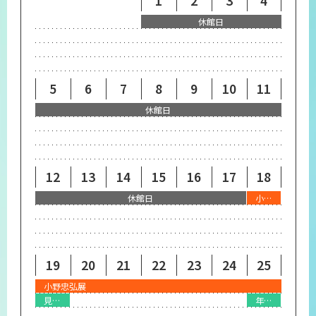
1
2
3
4
プライバシーポリシー
休館日
サイトマップ
5
6
7
8
9
10
11
休館日
12
13
14
15
16
17
18
休館日
小野忠弘展
19
20
21
22
23
24
25
小野忠弘展
見どころ解説会『小野忠弘 創作の軌跡』
年4回開催 福井県美アートハンターワークショップ