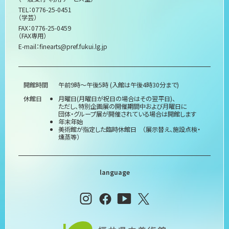
TEL：0776-25-0451
（学芸）
FAX：0776-25-0459
（FAX専用）
E-mail：
finearts@pref.fukui.lg.jp
開館時間
午前9時～午後5時 (入館は午後4時30分まで)
休館日
月曜日(月曜日が祝日の場合はその翌平日)、
ただし、特別企画展の開催期間中および月曜日に
団体・グループ展が開催されている場合は開館します
年末年始
美術館が指定した臨時休館日 （展示替え、施設点検・
燻蒸等）
language