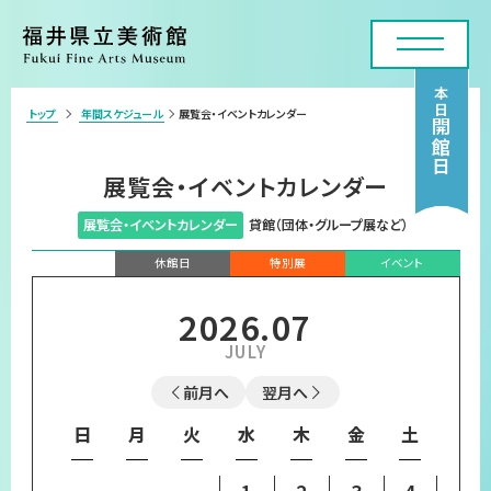
本日
トップ
年間スケジュール
展覧会・イベントカレンダー
>
開館日
利用案内・アクセス
展覧会・イベントカレンダー
展覧会
展覧会・イベントカレンダー
貸館（団体・グループ展など）
年間スケジュール
休館日
特別展
イベント
各種申請・実技講座
2026
.
07
コレクション
前月へ
翌月へ
美術館について
日
月
火
水
木
金
土
お問い合わせフォーム