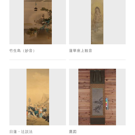
竹生島（妙音）
蓮華座上観音
日蓮・辻説法
鷹図