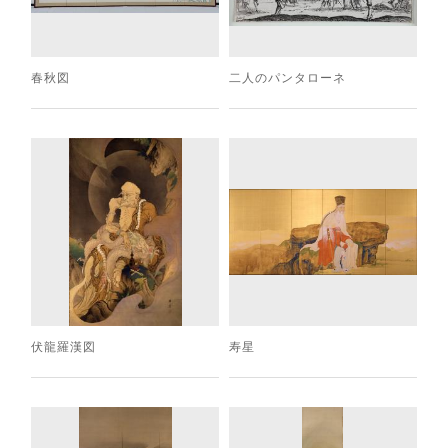
春秋図
二人のパンタローネ
伏龍羅漢図
寿星