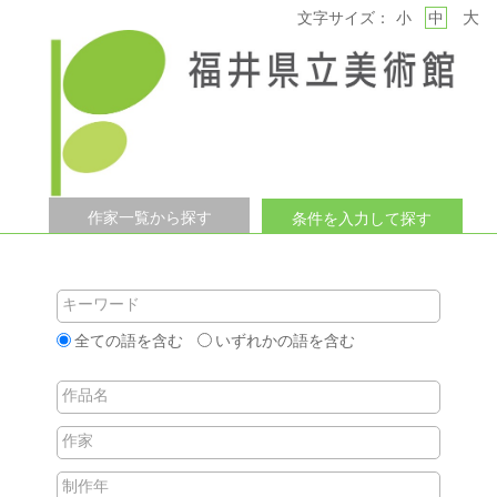
大
文字サイズ：
小
中
作家一覧から探す
条件を入力して探す
キーワード
全ての語を含む
いずれかの語を含む
作品名
作家
制作年