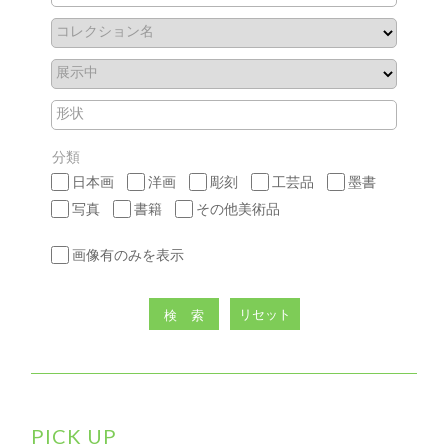
コレクション名
展示中
形状
分類
日本画
洋画
彫刻
工芸品
墨書
写真
書籍
その他美術品
画像有のみを表示
リセット
検索
PICK UP