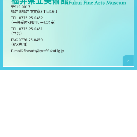
〒910-0017
福井県福井市文京3丁目16-1
TEL：0776-25-0452
（一般受付・利用サービス室）
TEL：0776-25-0451
（学芸）
FAX：0776-25-0459
（FAX専用）
E-mail：
finearts@pref.fukui.lg.jp
開館時間
午前9時～午後5時 (入館は午後4時30分まで)
休館日
月曜日(月曜日が祝日の場合はその翌平日)、
ただし、特別企画展の開催期間中および月曜日に
団体・グループ展が開催されている場合は開館します
年末年始
美術館が指定した臨時休館日 （展示替え、施設点検・
燻蒸等）
language