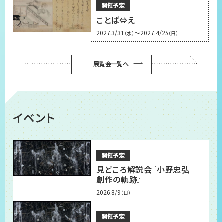
開催予定
ことば⇔え
2027.3/31
～2027.4/25
（水）
（日）
展覧会一覧へ
イベント
開催予定
見どころ解説会『小野忠弘
創作の軌跡』
2026.8/9
（日）
開催予定