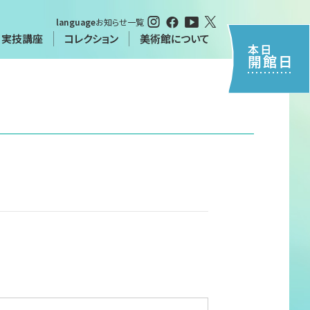
language
お知らせ一覧
・実技講座
コレクション
美術館について
本日
開館日
・実技講座
特別閲覧について（申請書）
について
習
シーポリシー