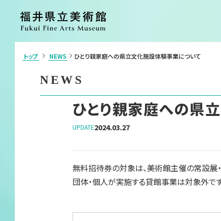
トップ
NEWS
ひとり親家庭への県立文化施設体験事業について
>
利用案内・アクセス
展覧会
NEWS
ご利用案内
開催中の展覧
アクセス
開催予定の展
ひとり親家庭への県
施設案内
過去の展覧会
団体申込・学校鑑賞会（申請書）
イベント
2024.03.27
UPDATE
カフェ
ショップ
コレクション
美術館につい
無料招待券の対象は、美術館主催の常設展・
コレクション
ごあいさつ
団体・個人が実施する貸館事業は対象外です
コレクション検索
沿革
各種刊行物
ボランティア