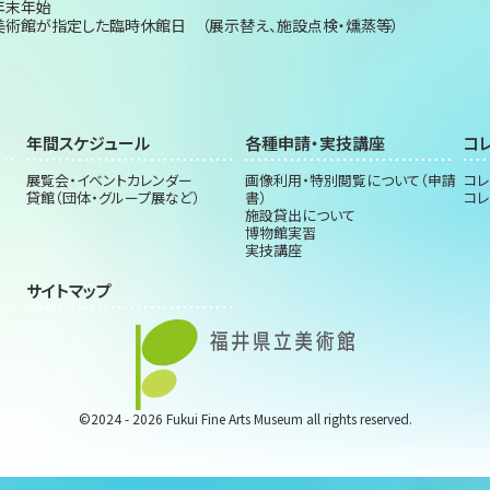
年末年始
美術館が指定した臨時休館日 （展示替え、施設点検・燻蒸等）
年間スケジュール
各種申請・実技講座
コ
展覧会・イベントカレンダー
画像利用・特別閲覧について（申請
コレ
貸館（団体・グループ展など）
書）
コレ
施設貸出について
博物館実習
実技講座
サイトマップ
©2024 - 2026 Fukui Fine Arts Museum all rights reserved.