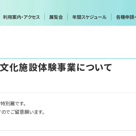
利用案内・アクセス
展覧会
年間スケジュール
各種申請
年間スケジュール
各種申請
会
展覧会・イベントカレンダー
画像利用・
覧会
貸館（団体・グループ展など）
施設貸出
立文化施設体験事業について
博物館実
実技講座
て
お問い合わせフォーム
プライバ
特別展です。
のでご留意願います。