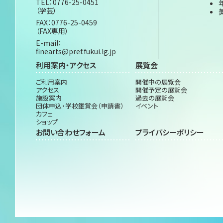
TEL：0776-25-0451
（学芸）
FAX：0776-25-0459
（FAX専用）
E-mail：
finearts@pref.fukui.lg.jp
利用案内・アクセス
展覧会
ご利用案内
開催中の展覧会
アクセス
開催予定の展覧会
施設案内
過去の展覧会
団体申込・学校鑑賞会（申請書）
イベント
カフェ
ショップ
お問い合わせフォーム
プライバシーポリシー