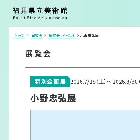
トップ
展覧会
展覧会・イベント
小野忠弘展
>
利用案内・アクセス
展覧会
展覧会
ご利用案内
開催中の展覧
アクセス
開催予定の展
施設案内
過去の展覧会
団体申込・学校鑑賞会（申請書）
イベント
特別企画展
2026.7/18
（土）
～2026.8/30
カフェ
ショップ
小野忠弘展
コレクション
美術館につい
コレクション
ごあいさつ
コレクション検索
沿革
各種刊行物
ボランティア