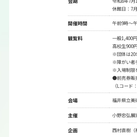
会期
令和8年7月
休館日：7月
開催時間
午前9時～午
観覧料
一般1,400
高校生900
※団体は2
※障がい者
※入場制限
●前売券販売
（Lコード：5
会場
福井県立美
主催
小野忠弘展
企画
西村直樹（