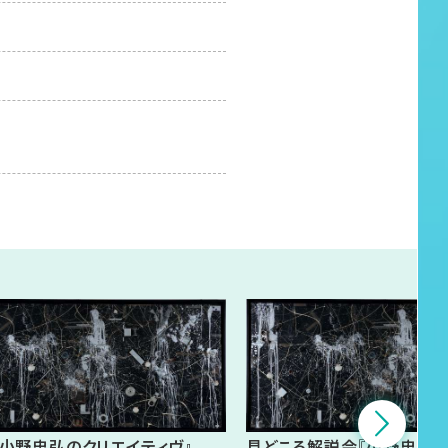
小野忠弘のクリエイティヴ』
見どころ解説会『小野忠弘