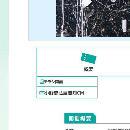
概要
チラシ両面
小野忠弘展告知CM
開催概要