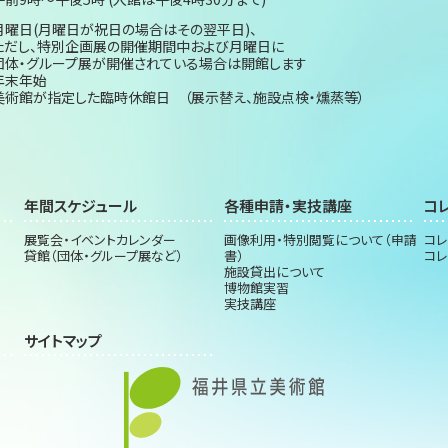
月曜日(月曜日が祝日の場合はその翌平日)、
ただし、特別企画展の開催期間中および月曜日に
団体・グループ展が開催されている場合は開館します
年末年始
美術館が指定した臨時休館日 （展示替え、施設点検・燻蒸等）
年間スケジュール
各種申請・実技講座
コ
展覧会・イベントカレンダー
画像利用・特別閲覧について（申請
コレ
貸館（団体・グループ展など）
書）
コレ
施設貸出について
博物館実習
実技講座
サイトマップ