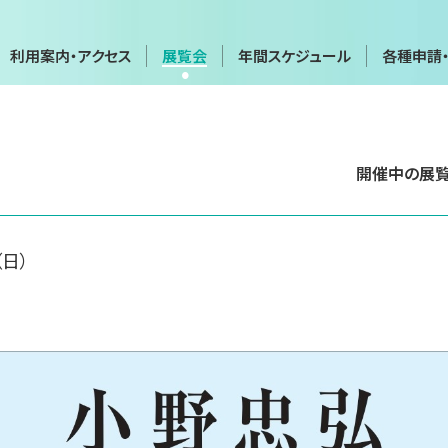
利用案内・アクセス
展覧会
年間スケジュール
各種申請
年間スケジュール
各種申請
開催中の展
会
展覧会・イベントカレンダー
画像利用・
覧会
貸館（団体・グループ展など）
施設貸出
博物館実
実技講座
（日）
て
お問い合わせフォーム
プライバ