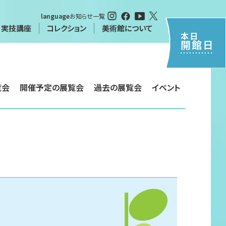
language
お知らせ一覧
・実技講座
コレクション
美術館について
本日
開館日
・実技講座
覧会
開催予定の展覧会
過去の展覧会
イベント
特別閲覧について（申請書）
について
習
シーポリシー