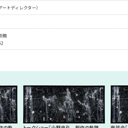
アートディレクター）
術館
52
作の軌
トークショー『小野忠弘 創作の軌跡、
座談会『