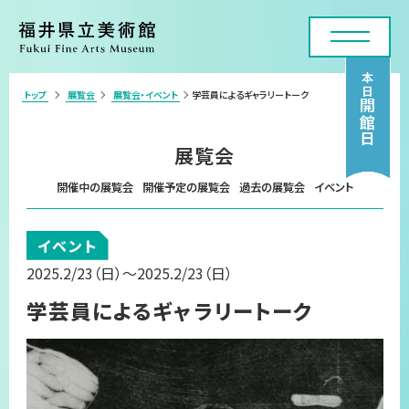
本日
トップ
展覧会
展覧会・イベント
学芸員によるギャラリートーク
>
開館日
利用案内・アクセス
展覧会
展覧会
開催中の展覧会
開催予定の展覧会
過去の展覧会
イベント
年間スケジュール
イベント
各種申請・実技講座
2025.2/23
（日）
～2025.2/23
（日）
コレクション
学芸員によるギャラリートーク
美術館について
お問い合わせフォーム