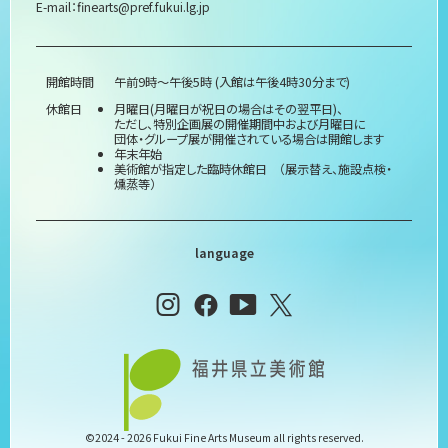
E-mail：
finearts@pref.fukui.lg.jp
開館時間
午前9時～午後5時 (入館は午後4時30分まで)
休館日
月曜日(月曜日が祝日の場合はその翌平日)、
ただし、特別企画展の開催期間中および月曜日に
団体・グループ展が開催されている場合は開館します
年末年始
美術館が指定した臨時休館日 （展示替え、施設点検・
燻蒸等）
language
©2024 - 2026 Fukui Fine Arts Museum all rights reserved.