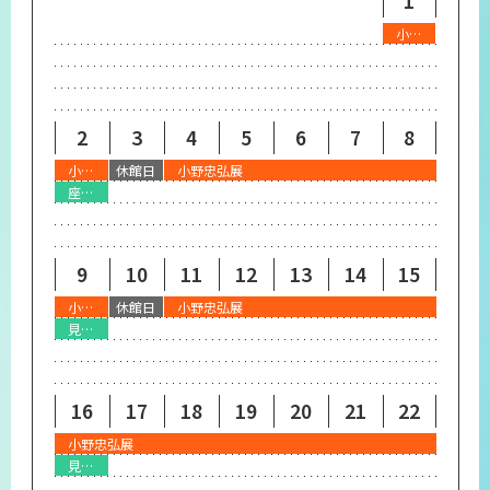
1
プライバシーポリシー
小野忠弘展
サイトマップ
2
3
4
5
6
7
8
小野忠弘展
休館日
小野忠弘展
座談会『小野忠弘のクリエイティヴ』
9
10
11
12
13
14
15
小野忠弘展
休館日
小野忠弘展
見どころ解説会『小野忠弘 創作の軌跡』
16
17
18
19
20
21
22
小野忠弘展
見どころ解説会『小野忠弘 創作の軌跡』