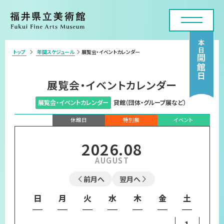
本日
トップ
年間スケジュール
展覧会・イベントカレンダー
>
開館日
利用案内・アクセス
展覧会・イベントカレンダー
展覧会
展覧会・イベントカレンダー
貸館（団体・グループ展など）
年間スケジュール
休館日
特別展
イベント
各種申請・実技講座
2026
.
08
コレクション
前月へ
翌月へ
美術館について
日
月
火
水
木
金
土
お問い合わせフォーム