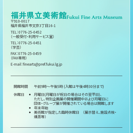
〒910-0017
福井県福井市文京3丁目16-1
TEL：0776-25-0452
（一般受付・利用サービス室）
TEL：0776-25-0451
（学芸）
FAX：0776-25-0459
（FAX専用）
E-mail：
finearts@pref.fukui.lg.jp
開館時間
午前9時～午後5時 (入館は午後4時30分まで)
休館日
月曜日(月曜日が祝日の場合はその翌平日)、
ただし、特別企画展の開催期間中および月曜日に
団体・グループ展が開催されている場合は開館します
年末年始
美術館が指定した臨時休館日 （展示替え、施設点検・
燻蒸等）