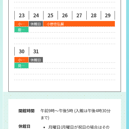
23
24
25
26
27
28
29
小野忠弘展
休館日
小野忠弘展
座談会『晩年の小野忠弘を語る』
30
31
小野忠弘展
休館日
見どころ解説会『小野忠弘 創作の軌跡』
開館時間
午前9時～午後5時 (入館は午後4時30分
まで)
休館日
月曜日(月曜日が祝日の場合はその