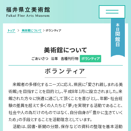
本日
トップ
美術館について
ボランティア
>
開館日
利用案内・アクセス
美術館について
展覧会
ごあいさつ
沿革
各種刊行物
ボランティア
ボランティア
年間スケジュール
各種申請・実技講座
来館者の多様化するニーズに応え、県民に「愛され親しまれる美
術館」を目指すことを目的とし、平成8年1月に設立されました。来
コレクション
館された方々に快適に過ごして頂くことを喜びとし、年齢・社会経
験の差異を超えて多くの人たちと「夢」を実現する活動であること、
美術館について
社会や人の為だけのものではなく、自分自身が「豊かに生きていく
ため」の手段とすることを活動理念としています。
お問い合わせフォーム
活動は、図書・新聞の分類、保存などの資料の整理を基本活動