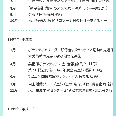
7月
企画展の会場監視活動を開始。（企画展「郷土の作家たち」
8月
「親子美術講座」のアシスタントを行う（～平成12年）
9月
会報 創刊準備号 発行
10月
福井放送の「県民サロン一明日の福井を支えるカー」に
1997年（平成9)
2月
ボランティアリーダー研修会。ボランティア活動の先進館
立美術館の見学および研修を実施
4月
美術館ボランティアの会「会報」創刊(～11号）
第2回総会開催(平成9年度会員登録総数 104名)
6月
第2回全国博物館ボランティア大会参加（1名）
7月
自主活動グループ登録（会報 発行、研修・講署企画、新聞
11月
大津生涯学習センター 27名との意見交換・交流会を行う
1999年（平成11)