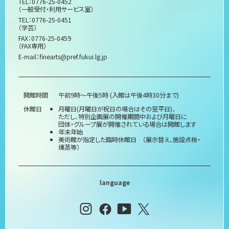
TEL：0776-25-0452
（一般受付・利用サービス室）
TEL：0776-25-0451
（学芸）
FAX：0776-25-0459
（FAX専用）
E-mail：
finearts@pref.fukui.lg.jp
開館時間
午前9時～午後5時 (入館は午後4時30分まで)
休館日
月曜日(月曜日が祝日の場合はその翌平日)、
ただし、特別企画展の開催期間中および月曜日に
団体・グループ展が開催されている場合は開館します
年末年始
美術館が指定した臨時休館日 （展示替え、施設点検・
燻蒸等）
language