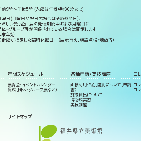
午前9時～午後5時 (入館は午後4時30分まで)
月曜日(月曜日が祝日の場合はその翌平日)、
ただし、特別企画展の開催期間中および月曜日に
団体・グループ展が開催されている場合は開館します
年末年始
美術館が指定した臨時休館日 （展示替え、施設点検・燻蒸等）
年間スケジュール
各種申請・実技講座
コ
展覧会・イベントカレンダー
画像利用・特別閲覧について（申請
コレ
貸館（団体・グループ展など）
書）
コレ
施設貸出について
博物館実習
実技講座
サイトマップ