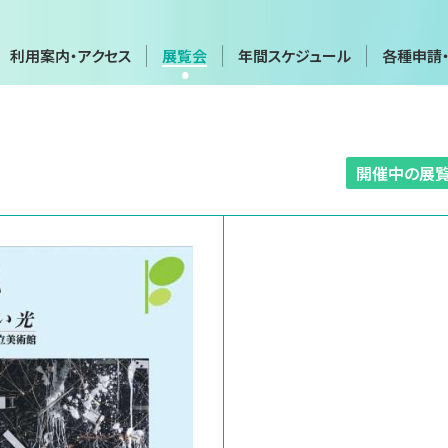
利用案内・アクセス
展覧会
年間スケジュール
各種申請
年間スケジュール
各種申請
開催中の展
会
展覧会・イベントカレンダー
画像利用・
覧会
貸館（団体・グループ展など）
施設貸出
博物館実
実技講座
て
お問い合わせフォーム
プライバ