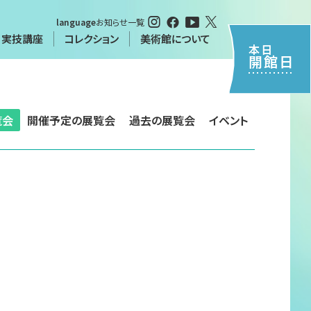
language
お知らせ一覧
・実技講座
コレクション
美術館について
本日
開館日
・実技講座
覧会
開催予定の展覧会
過去の展覧会
イベント
特別閲覧について（申請書）
について
習
シーポリシー