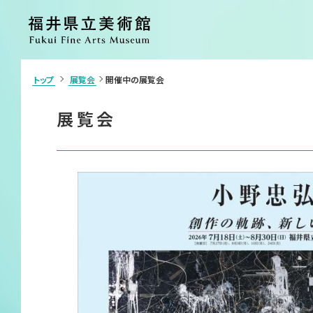
トップ
展覧会
開催中の展覧会
>
利用案内・アクセス
展覧会
展覧会
ご利用案内
開催中の展覧
アクセス
開催予定の展
施設案内
過去の展覧会
団体申込・学校鑑賞会（申請書）
イベント
カフェ
ショップ
コレクション
美術館につい
コレクション
ごあいさつ
コレクション検索
沿革
各種刊行物
ボランティア