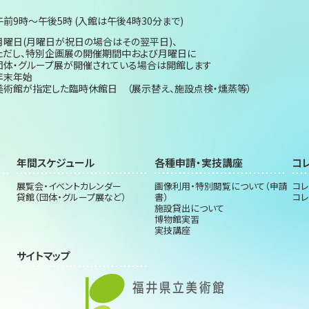
午前9時～午後5時 (入館は午後4時30分まで)
月曜日(月曜日が祝日の場合はその翌平日)、
ただし、特別企画展の開催期間中および月曜日に
団体・グループ展が開催されている場合は開館します
年末年始
美術館が指定した臨時休館日 （展示替え、施設点検・燻蒸等）
年間スケジュール
各種申請・実技講座
コ
展覧会・イベントカレンダー
画像利用・特別閲覧について（申請
コレ
貸館（団体・グループ展など）
書）
コレ
施設貸出について
博物館実習
実技講座
サイトマップ