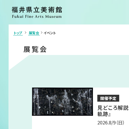
トップ
展覧会
イベント
>
利用案内・アクセス
展覧会
展覧会
ご利用案内
開催中の展覧
アクセス
開催予定の展
施設案内
過去の展覧会
団体申込・学校鑑賞会（申請書）
イベント
カフェ
ショップ
コレクション
美術館につい
開催予定
コレクション
ごあいさつ
見どころ解説
コレクション検索
沿革
軌跡』
各種刊行物
2026.8/9
（日）
ボランティア