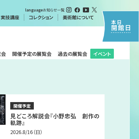
language
お知らせ一覧
・実技講座
コレクション
美術館について
本日
開館日
・実技講座
覧会
開催予定の展覧会
過去の展覧会
イベント
特別閲覧について（申請書）
について
習
シーポリシー
開催予定
見どころ解説会『小野忠弘 創作の
軌跡』
2026.8/16
（日）