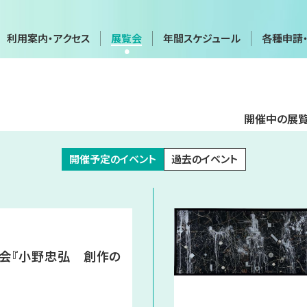
利用案内・アクセス
展覧会
年間スケジュール
各種申請
年間スケジュール
各種申請
開催中の展
会
展覧会・イベントカレンダー
画像利用・
覧会
貸館（団体・グループ展など）
施設貸出
博物館実
開催予定のイベント
過去のイベント
実技講座
て
お問い合わせフォーム
プライバ
会『小野忠弘 創作の