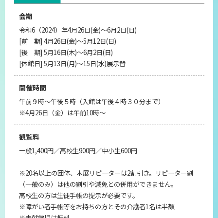
会期
令和6（2024）年4月26日(金)～6月2日(日)
[前 期] 4月26日(金)～5月12日(日)
[後 期] 5月16日(木)～6月2日(日)
[休館日] 5月13日(月)～15日(水)展示替
開催時間
午前９時～午後５時（入館は午後４時３０分まで）
※4月26日（金）は午前10時～
観覧料
一般1,400円／高校生900円／中小生600円
※20名以上の団体、本展リピーターは2割引き。リピーター割
（一般のみ）は他の割引や減免との併用ができません。
高校生の方は生徒手帳の提示が必要です。
※障がい者手帳等をお持ちの方とその介護者1名は半額
※未就学児は無料