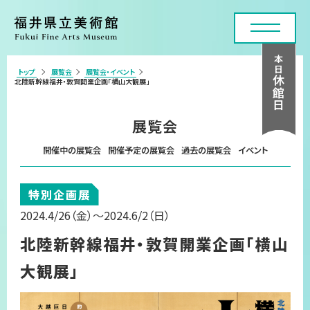
本日
トップ
展覧会
展覧会・イベント
>
休館日
北陸新幹線福井・敦賀開業企画「横山大観展」
利用案内・アクセス
展覧会
展覧会
開催中の展覧会
開催予定の展覧会
過去の展覧会
イベント
年間スケジュール
特別企画展
各種申請・実技講座
2024.4/26
（金）
～2024.6/2
（日）
コレクション
北陸新幹線福井・敦賀開業企画「横山
美術館について
大観展」
お問い合わせフォーム