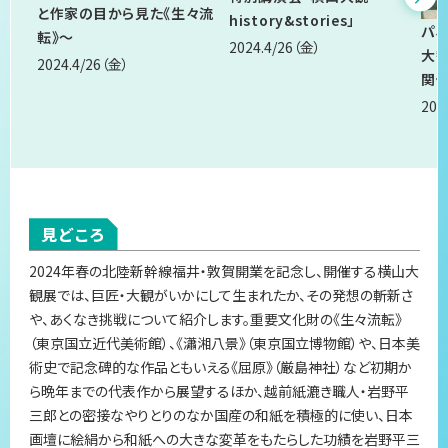
と作家の目から見た《生々流
history&stories」
パネ
転》～
2024.4/26
（金）
大
2024.4/26
（金）
関係
202
見どころ
2024年春の北陸新幹線福井・敦賀開業を記念し、開催する横山大
観展では、巨匠・大観がいかにして生まれたか、その発想の斬新さ
や、あくなき挑戦について紹介します。重要文化財の《生々流転》
（東京国立近代美術館）、《瀟湘八景》（東京国立博物館）や、日本美
術史で記念碑的な作品ともいえる《屈原》（厳島神社）など初期か
ら晩年までの代表作から展望するほか、越前紙漉き職人・岩野平
三郎との密接なやりとりのなか国産の和紙を積極的に使い、日本
画壇に絵絹から和紙への大きな変革をもたらした功績を岩野平三