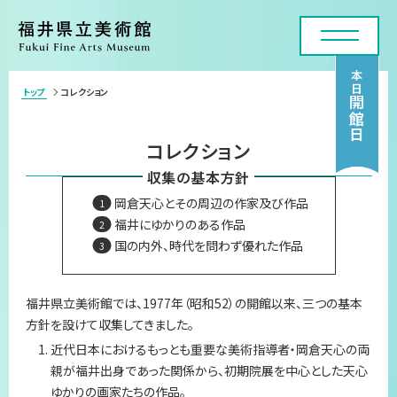
本日
トップ
コレクション
>
開館日
利用案内・アクセス
コレクション
展覧会
収集の基本方針
岡倉天心とその周辺の作家及び作品
年間スケジュール
福井にゆかりのある作品
国の内外、時代を問わず優れた作品
各種申請・実技講座
コレクション
福井県立美術館では、1977年（昭和52）の開館以来、三つの基本
方針を設けて収集してきました。
美術館について
近代日本におけるもっとも重要な美術指導者・岡倉天心の両
親が福井出身であった関係から、初期院展を中心とした天心
お問い合わせフォーム
ゆかりの画家たちの作品。