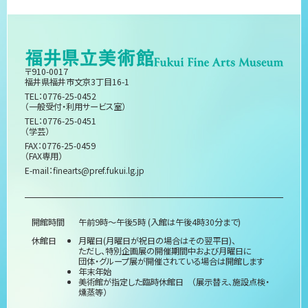
〒910-0017
福井県福井市文京3丁目16-1
TEL：0776-25-0452
（一般受付・利用サービス室）
TEL：0776-25-0451
（学芸）
FAX：0776-25-0459
（FAX専用）
E-mail：
finearts@pref.fukui.lg.jp
開館時間
午前9時～午後5時 (入館は午後4時30分まで)
休館日
月曜日(月曜日が祝日の場合はその翌平日)、
ただし、特別企画展の開催期間中および月曜日に
団体・グループ展が開催されている場合は開館します
年末年始
美術館が指定した臨時休館日 （展示替え、施設点検・
燻蒸等）