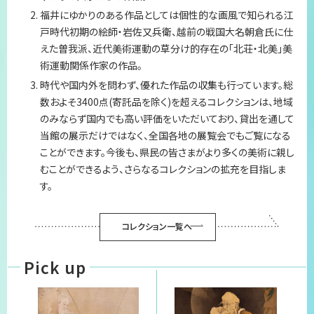
福井にゆかりのある作品としては個性的な画風で知られる江
プライバシーポリシー
戸時代初期の絵師・岩佐又兵衛、越前の戦国大名朝倉氏に仕
えた曽我派、近代美術運動の草分け的存在の「北荘・北美」美
サイトマップ
術運動関係作家の作品。
時代や国内外を問わず、優れた作品の収集も行っています。総
数およそ3400点(寄託品を除く)を超えるコレクションは、地域
のみならず国内でも高い評価をいただいており、貸出を通して
当館の展示だけではなく、全国各地の展覧会でもご覧になる
ことができます。今後も、県民の皆さまがより多くの美術に親し
むことができるよう、さらなるコレクションの拡充を目指しま
す。
コレクション一覧へ
Pick up