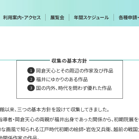
利用案内・アクセス
展覧会
年間スケジュール
各種申請
年間スケジュール
各種申請
会
展覧会・イベントカレンダー
画像利用・
収集の基本方針
覧会
貸館（団体・グループ展など）
施設貸出
岡倉天心とその周辺の作家及び作品
博物館実
実技講座
福井にゆかりのある作品
国の内外、時代を問わず優れた作品
て
お問い合わせフォーム
プライバ
の開館以来、三つの基本方針を設けて収集してきました。
指導者・岡倉天心の両親が福井出身であった関係から、初期院展を
的な画風で知られる江戸時代初期の絵師・岩佐又兵衛、越前の戦国
動関係作家の作品。