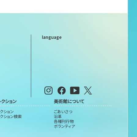
language
レクション
美術館について
クション
ごあいさつ
クション検索
沿革
各種刊行物
ボランティア