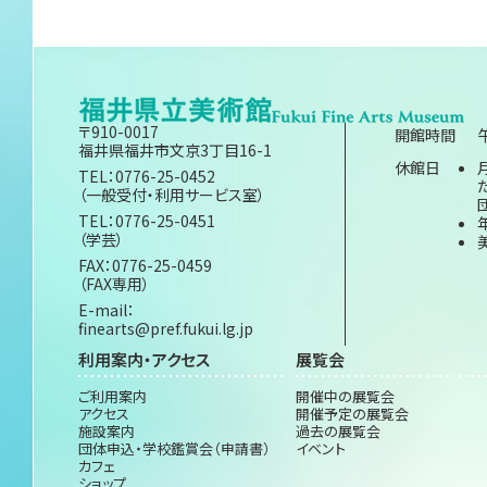
〒910-0017
開館時間
福井県福井市文京3丁目16-1
休館日
TEL：0776-25-0452
（一般受付・利用サービス室）
TEL：0776-25-0451
（学芸）
FAX：0776-25-0459
（FAX専用）
E-mail：
finearts@pref.fukui.lg.jp
利用案内・アクセス
展覧会
ご利用案内
開催中の展覧会
アクセス
開催予定の展覧会
施設案内
過去の展覧会
団体申込・学校鑑賞会（申請書）
イベント
カフェ
ショップ