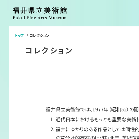
トップ
コレクション
>
利用案内・アクセス
展覧会
コレクション
ご利用案内
開催中の展覧
アクセス
開催予定の展
施設案内
過去の展覧会
団体申込・学校鑑賞会（申請書）
イベント
カフェ
ショップ
コレクション
美術館につい
福井県立美術館では、1977年（昭和52）
コレクション
ごあいさつ
近代日本におけるもっとも重要な美術
コレクション検索
沿革
各種刊行物
福井にゆかりのある作品としては個性
ボランティア
の草分け的存在の「北荘・北美」美術運