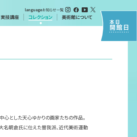
language
お知らせ一覧
・実技講座
コレクション
美術館について
本日
開館日
・実技講座
特別閲覧について（申請書）
について
習
シーポリシー
中心とした天心ゆかりの画家たちの作品。
大名朝倉氏に仕えた曽我派、近代美術運動