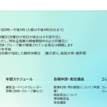
午前9時～午後5時 (入館は午後4時30分まで)
月曜日(月曜日が祝日の場合はその翌平日)、
ただし、特別企画展の開催期間中および月曜日に
団体・グループ展が開催されている場合は開館します
年末年始
美術館が指定した臨時休館日 （展示替え、施設点検・燻蒸等）
年間スケジュール
各種申請・実技講座
コ
展覧会・イベントカレンダー
画像利用・特別閲覧について（申請
コレ
貸館（団体・グループ展など）
書）
コレ
施設貸出について
博物館実習
実技講座