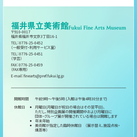
〒910-0017
福井県福井市文京3丁目16-1
TEL：0776-25-0452
（一般受付・利用サービス室）
TEL：0776-25-0451
（学芸）
FAX：0776-25-0459
（FAX専用）
E-mail：
finearts@pref.fukui.lg.jp
開館時間
午前9時～午後5時 (入館は午後4時30分まで)
休館日
月曜日(月曜日が祝日の場合はその翌平日)、
ただし、特別企画展の開催期間中および月曜日に
団体・グループ展が開催されている場合は開館します
年末年始
美術館が指定した臨時休館日 （展示替え、施設点検・
燻蒸等）