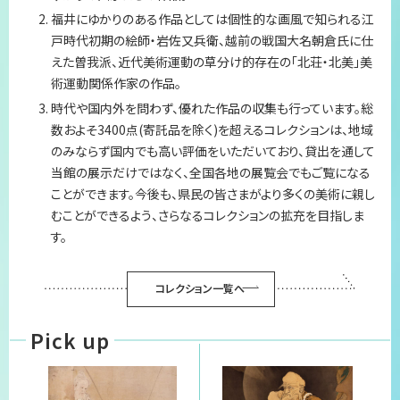
福井にゆかりのある作品としては個性的な画風で知られる江
プライバシーポリシー
戸時代初期の絵師・岩佐又兵衛、越前の戦国大名朝倉氏に仕
えた曽我派、近代美術運動の草分け的存在の「北荘・北美」美
サイトマップ
術運動関係作家の作品。
時代や国内外を問わず、優れた作品の収集も行っています。総
数およそ3400点(寄託品を除く)を超えるコレクションは、地域
のみならず国内でも高い評価をいただいており、貸出を通して
当館の展示だけではなく、全国各地の展覧会でもご覧になる
ことができます。今後も、県民の皆さまがより多くの美術に親し
むことができるよう、さらなるコレクションの拡充を目指しま
す。
コレクション一覧へ
Pick up