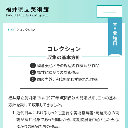
本日
トップ
コレクション
>
開館日
利用案内・アクセス
コレクション
展覧会
収集の基本方針
岡倉天心とその周辺の作家及び作品
年間スケジュール
福井にゆかりのある作品
国の内外、時代を問わず優れた作品
各種申請・実技講座
コレクション
福井県立美術館では、1977年（昭和52）の開館以来、三つの基本
方針を設けて収集してきました。
美術館について
近代日本におけるもっとも重要な美術指導者・岡倉天心の両
親が福井出身であった関係から、初期院展を中心とした天心
お問い合わせフォーム
ゆかりの画家たちの作品。