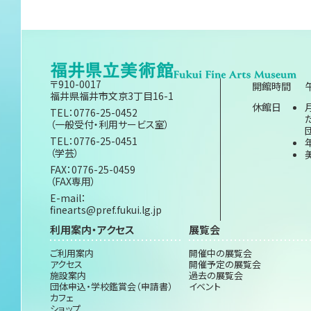
〒910-0017
開館時間
福井県福井市文京3丁目16-1
休館日
TEL：0776-25-0452
（一般受付・利用サービス室）
TEL：0776-25-0451
（学芸）
FAX：0776-25-0459
（FAX専用）
E-mail：
finearts@pref.fukui.lg.jp
利用案内・アクセス
展覧会
ご利用案内
開催中の展覧会
アクセス
開催予定の展覧会
施設案内
過去の展覧会
団体申込・学校鑑賞会（申請書）
イベント
カフェ
ショップ