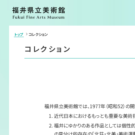
トップ
コレクション
>
利用案内・アクセス
展覧会
コレクション
ご利用案内
開催中の展覧
アクセス
開催予定の展
施設案内
過去の展覧会
団体申込・学校鑑賞会（申請書）
イベント
カフェ
ショップ
コレクション
美術館につい
福井県立美術館では、1977年（昭和52）
コレクション
ごあいさつ
近代日本におけるもっとも重要な美術
コレクション検索
沿革
各種刊行物
福井にゆかりのある作品としては個性
ボランティア
の草分け的存在の「北荘・北美」美術運