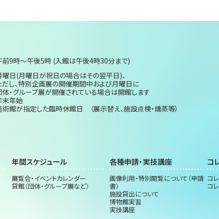
午前9時～午後5時 (入館は午後4時30分まで)
月曜日(月曜日が祝日の場合はその翌平日)、
ただし、特別企画展の開催期間中および月曜日に
団体・グループ展が開催されている場合は開館します
年末年始
美術館が指定した臨時休館日 （展示替え、施設点検・燻蒸等）
年間スケジュール
各種申請・実技講座
コ
展覧会・イベントカレンダー
画像利用・特別閲覧について（申請
コレ
貸館（団体・グループ展など）
書）
コレ
施設貸出について
博物館実習
実技講座