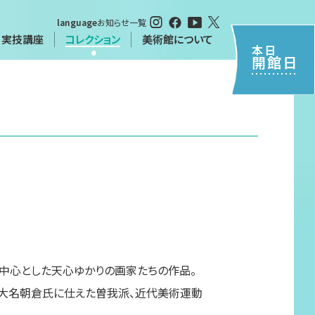
language
お知らせ一覧
・実技講座
コレクション
美術館について
本日
開館日
・実技講座
特別閲覧について（申請書）
について
習
シーポリシー
中心とした天心ゆかりの画家たちの作品。
大名朝倉氏に仕えた曽我派、近代美術運動