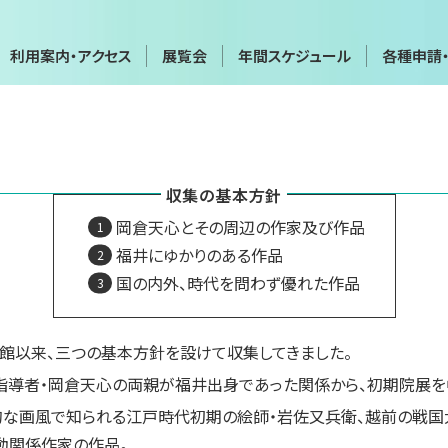
利用案内・アクセス
展覧会
年間スケジュール
各種申請
年間スケジュール
各種申請
会
展覧会・イベントカレンダー
画像利用・
収集の基本方針
覧会
貸館（団体・グループ展など）
施設貸出
岡倉天心とその周辺の作家及び作品
博物館実
実技講座
福井にゆかりのある作品
国の内外、時代を問わず優れた作品
て
お問い合わせフォーム
プライバ
の開館以来、三つの基本方針を設けて収集してきました。
指導者・岡倉天心の両親が福井出身であった関係から、初期院展を
的な画風で知られる江戸時代初期の絵師・岩佐又兵衛、越前の戦国
動関係作家の作品。