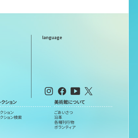
language
レクション
美術館について
クション
ごあいさつ
クション検索
沿革
各種刊行物
ボランティア