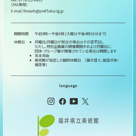
（FAX専用）
プライバシーポリシー
E-mail：
finearts@pref.fukui.lg.jp
サイトマップ
開館時間
午前9時～午後5時 (入館は午後4時30分まで)
休館日
月曜日(月曜日が祝日の場合はその翌平日)、
ただし、特別企画展の開催期間中および月曜日に
団体・グループ展が開催されている場合は開館します
年末年始
美術館が指定した臨時休館日 （展示替え、施設点検・
燻蒸等）
language