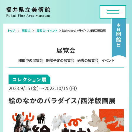
本日
トップ
展覧会
展覧会・イベント
絵のなかのパラダイス/西洋版画展
>
開館日
利用案内・アクセス
展覧会
展覧会
開催中の展覧会
開催予定の展覧会
過去の展覧会
イベント
年間スケジュール
コレクション展
各種申請・実技講座
2023.9/15
（金）
～2023.10/15
（日）
コレクション
絵のなかのパラダイス/西洋版画展
美術館について
お問い合わせフォーム