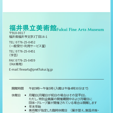
〒910-0017
福井県福井市文京3丁目16-1
TEL：0776-25-0452
（一般受付・利用サービス室）
TEL：0776-25-0451
（学芸）
FAX：0776-25-0459
（FAX専用）
E-mail：
finearts@pref.fukui.lg.jp
開館時間
午前9時～午後5時 (入館は午後4時30分まで)
休館日
月曜日(月曜日が祝日の場合はその翌平日)、
ただし、特別企画展の開催期間中および月曜日に
団体・グループ展が開催されている場合は開館します
年末年始
美術館が指定した臨時休館日 （展示替え、施設点検・