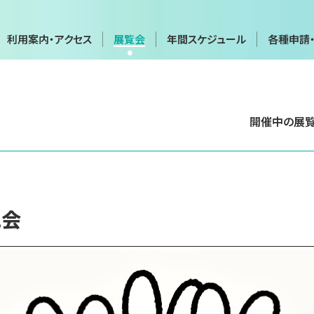
利用案内・アクセス
展覧会
年間スケジュール
各種申請
年間スケジュール
各種申請
開催中の展
会
展覧会・イベントカレンダー
画像利用・
覧会
貸館（団体・グループ展など）
施設貸出
博物館実
実技講座
説会
て
お問い合わせフォーム
プライバ