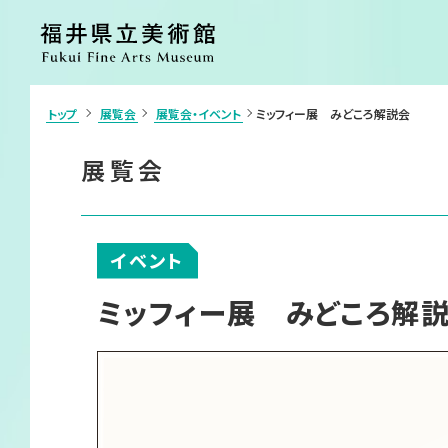
トップ
展覧会
展覧会・イベント
ミッフィー展 みどころ解説会
>
利用案内・アクセス
展覧会
展覧会
ご利用案内
開催中の展覧
アクセス
開催予定の展
施設案内
過去の展覧会
団体申込・学校鑑賞会（申請書）
イベント
イベント
カフェ
ショップ
ミッフィー展 みどころ解
コレクション
美術館につい
コレクション
ごあいさつ
コレクション検索
沿革
各種刊行物
ボランティア