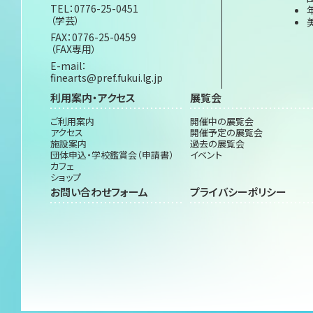
TEL：0776-25-0451
（学芸）
FAX：0776-25-0459
（FAX専用）
E-mail：
finearts@pref.fukui.lg.jp
利用案内・アクセス
展覧会
ご利用案内
開催中の展覧会
アクセス
開催予定の展覧会
施設案内
過去の展覧会
団体申込・学校鑑賞会（申請書）
イベント
カフェ
ショップ
お問い合わせフォーム
プライバシーポリシー