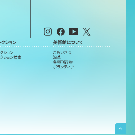
レクション
美術館について
クション
ごあいさつ
クション検索
沿革
各種刊行物
ボランティア