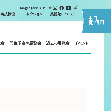
language
お知らせ一覧
・実技講座
コレクション
美術館について
本日
開館日
・実技講座
覧会
開催予定の展覧会
過去の展覧会
イベント
特別閲覧について（申請書）
について
習
シーポリシー