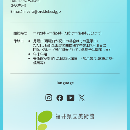
FAX：0776-25-0459
（FAX専用）
E-mail：
finearts@pref.fukui.lg.jp
開館時間
午前9時～午後5時 (入館は午後4時30分まで)
休館日
月曜日(月曜日が祝日の場合はその翌平日)、
ただし、特別企画展の開催期間中および月曜日に
団体・グループ展が開催されている場合は開館します
年末年始
美術館が指定した臨時休館日 （展示替え、施設点検・
燻蒸等）
language