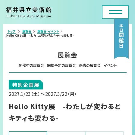
本日
トップ
展覧会
展覧会・イベント
>
開館日
Hello Kitty展 -わたしが変わるとキティも変わる-
利用案内・アクセス
展覧会
展覧会
開催中の展覧会
開催予定の展覧会
過去の展覧会
イベント
年間スケジュール
特別企画展
各種申請・実技講座
2027.1/23
（土）
～2027.3/22
（月）
コレクション
Hello Kitty展 -わたしが変わると
美術館について
キティも変わる-
お問い合わせフォーム