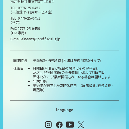
福井県福井市文京3丁目16-1
TEL：0776-25-0452
（一般受付・利用サービス室）
TEL：0776-25-0451
（学芸）
FAX：0776-25-0459
（FAX専用）
E-mail：
finearts@pref.fukui.lg.jp
開館時間
午前9時～午後5時 (入館は午後4時30分まで)
休館日
月曜日(月曜日が祝日の場合はその翌平日)、
ただし、特別企画展の開催期間中および月曜日に
団体・グループ展が開催されている場合は開館します
年末年始
美術館が指定した臨時休館日 （展示替え、施設点検・
燻蒸等）
language