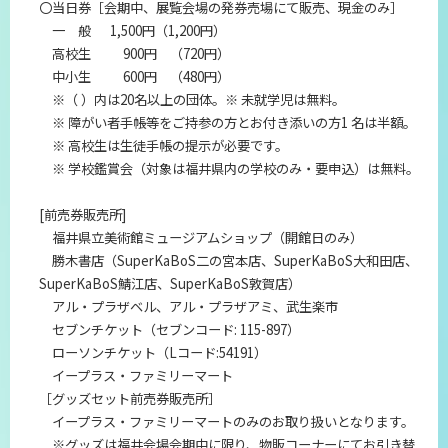
〇当日券［会期中、展覧会場の発券売場にて販売、現金のみ］
一 般 1,500円（1,200円）
高校生 900円 （720円）
中小生 600円 （480円）
※（ ）内は20名以上の団体。※ 未就学児は無料。
※ 障がい者手帳等をご持参の方とお付き添いの方1 名は半額。
※ 高校生は生徒手帳の提示が必要です。
※ 学校鑑賞会（対象は福井県内の学校のみ・要申込）は無料。
[前売券販売所]
福井県立美術館ミュージアムショップ（開館日のみ）
勝木書店（SuperKaBoS二の宮本店、SuperKaBoS大和田店、
SuperKaBoS鯖江店、SuperKaBoS敦賀店）
アル・プラザベル、アル・プラザアミ、武生楽市
セブンチケット（セブンコード: 115-897）
ローソンチケット（Lコード:54191）
イープラス・ファミリーマート
［グッズセット前売券販売所］
イープラス・ファミリーマートのみのお取り扱いとなります。
※グッズは福井会場会期中に限り、物販コーナーにてお引き替