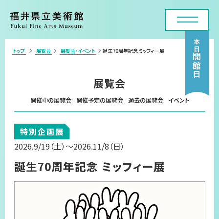
本日
トップ
展覧会
展覧会・イベント
誕生70周年記念 ミッフィー展
>
開館日
利用案内・アクセス
展覧会
展覧会
開催中の展覧会
開催予定の展覧会
過去の展覧会
イベント
年間スケジュール
特別企画展
各種申請・実技講座
2026.9/19
（土）
～2026.11/8
（日）
コレクション
誕生70周年記念 ミッフィー展
美術館について
お問い合わせフォーム