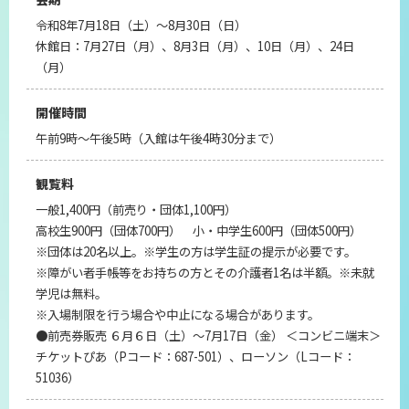
令和8年7月18日（土）～8月30日（日）
休館日：7月27日（月）、8月3日（月）、10日（月）、24日
（月）
開催時間
午前9時～午後5時（入館は午後4時30分まで）
観覧料
一般1,400円（前売り・団体1,100円）
高校生900円（団体700円） 小・中学生600円（団体500円）
※団体は20名以上。※学生の方は学生証の提示が必要です。
※障がい者手帳等をお持ちの方とその介護者1名は半額。※未就
学児は無料。
※入場制限を行う場合や中止になる場合があります。
●前売券販売 ６月６日（土）～7月17日（金） ＜コンビニ端末＞
チケットぴあ（Pコード：687-501）、ローソン（Lコード：
51036）