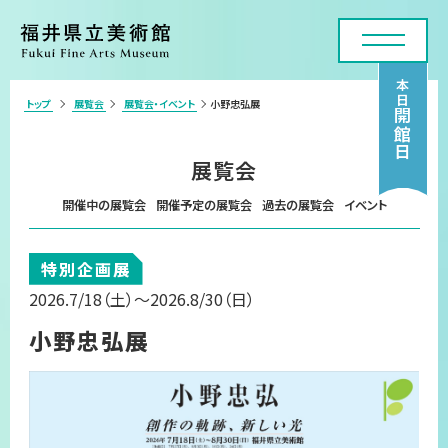
本日
トップ
展覧会
展覧会・イベント
小野忠弘展
>
開館日
利用案内・アクセス
展覧会
展覧会
開催中の展覧会
開催予定の展覧会
過去の展覧会
イベント
年間スケジュール
特別企画展
各種申請・実技講座
2026.7/18
（土）
～2026.8/30
（日）
コレクション
小野忠弘展
美術館について
お問い合わせフォーム