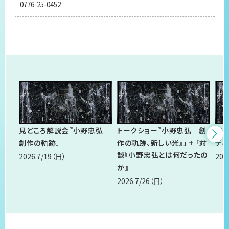
0776-25-0452
関連イベント
見どころ解説会『小野忠弘
トークショー『小野忠弘 創
座
創作の軌跡』
作の軌跡、新しい光』」 + 「対
ティ
談『小野忠弘とは何だったの
2026.7/19
（日）
202
か』
2026.7/26
（日）