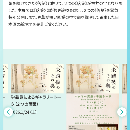
彰を続けてきた《落葉》と併せて、２つの《落葉》が福井の宝となりま
した。本展では《落葉》（試作）所蔵を記念し、２つの《落葉》を緊急
特別公開します。春草が短い画業の中で命を燃やして追求した日
本画の新境地を是非ご覧ください。
関連イベント
トー
学芸員によるギャラリートー
ク（２つの落葉）
2026.1/24
（土）