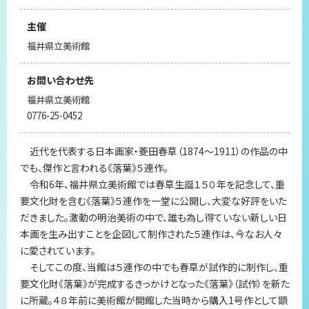
主催
福井県立美術館
お問い合わせ先
福井県立美術館
0776-25-0452
近代を代表する日本画家・菱田春草（1874～1911）の作品の中
でも、傑作と言われる《落葉》５連作。
令和6年、福井県立美術館では春草生誕１５０年を記念して、重
要文化財を含む《落葉》５連作を一堂に公開し、大変な好評をいた
だきました。激動の明治美術の中で、誰も為し得ていない新しい日
本画を生み出すことを企図して制作された５連作は、今なお人々
に愛されています。
そしてこの度、当館は５連作の中でも春草が試作的に制作し、重
要文化財《落葉》が完成するきっかけとなった《落葉》（試作）を新た
に所蔵。４８年前に美術館が開館した当時から購入1号作として顕