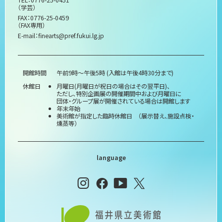
（学芸）
FAX：0776-25-0459
（FAX専用）
E-mail：
finearts@pref.fukui.lg.jp
開館時間
午前9時～午後5時 (入館は午後4時30分まで)
休館日
月曜日(月曜日が祝日の場合はその翌平日)、
ただし、特別企画展の開催期間中および月曜日に
団体・グループ展が開催されている場合は開館します
年末年始
美術館が指定した臨時休館日 （展示替え、施設点検・
燻蒸等）
language