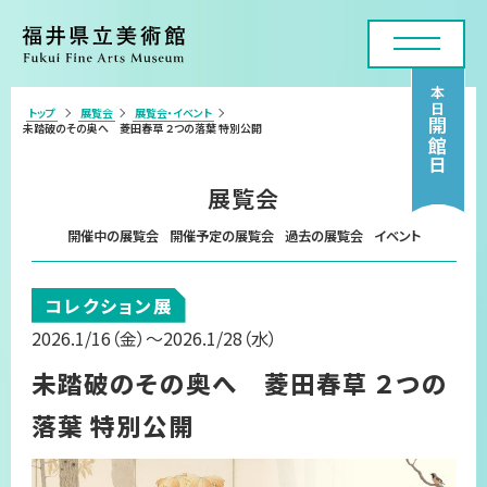
本日
トップ
展覧会
展覧会・イベント
>
開館日
未踏破のその奥へ 菱田春草 ２つの落葉 特別公開
利用案内・アクセス
展覧会
展覧会
開催中の展覧会
開催予定の展覧会
過去の展覧会
イベント
年間スケジュール
コレクション展
各種申請・実技講座
2026.1/16
（金）
～2026.1/28
（水）
コレクション
未踏破のその奥へ 菱田春草 ２つの
美術館について
落葉 特別公開
お問い合わせフォーム