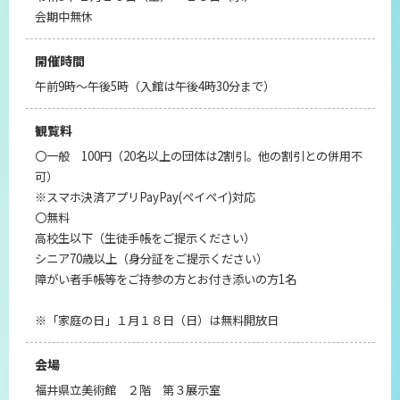
会期中無休
開催時間
午前9時～午後5時（入館は午後4時30分まで）
観覧料
〇一般 100円（20名以上の団体は2割引。他の割引との併用不
可）
※スマホ決済アプリPayPay(ペイペイ)対応
〇無料
高校生以下（生徒手帳をご提示ください）
シニア70歳以上（身分証をご提示ください）
障がい者手帳等をご持参の方とお付き添いの方1名
※「家庭の日」１月１８日（日）は無料開放日
会場
福井県立美術館 ２階 第３展示室