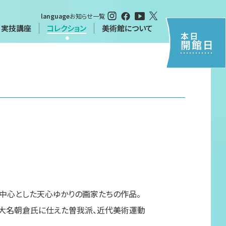
language
お知らせ一覧
・実技講座
コレクション
美術館について
本日
開館日
・実技講座
特別閲覧について（申請書）
について
習
シーポリシー
中心とした天心ゆかりの画家たちの作品。
大名朝倉氏に仕えた曽我派、近代美術運動