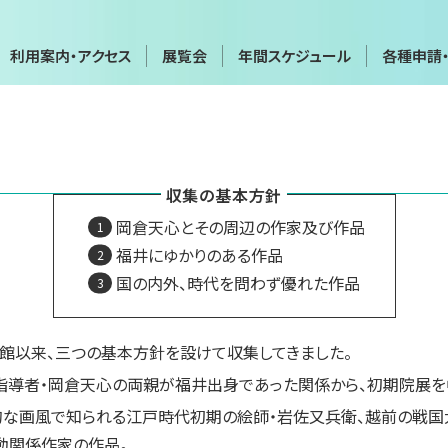
利用案内・アクセス
展覧会
年間スケジュール
各種申請
年間スケジュール
各種申請
会
展覧会・イベントカレンダー
画像利用・
収集の基本方針
覧会
貸館（団体・グループ展など）
施設貸出
岡倉天心とその周辺の作家及び作品
博物館実
実技講座
福井にゆかりのある作品
国の内外、時代を問わず優れた作品
て
お問い合わせフォーム
プライバ
の開館以来、三つの基本方針を設けて収集してきました。
指導者・岡倉天心の両親が福井出身であった関係から、初期院展を
的な画風で知られる江戸時代初期の絵師・岩佐又兵衛、越前の戦国
動関係作家の作品。