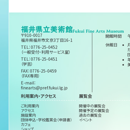
〒910-0017
開館時間
福井県福井市文京3丁目16-1
休館日
TEL：0776-25-0452
（一般受付・利用サービス室）
TEL：0776-25-0451
（学芸）
FAX：0776-25-0459
（FAX専用）
E-mail：
finearts@pref.fukui.lg.jp
利用案内・アクセス
展覧会
ご利用案内
開催中の展覧会
アクセス
開催予定の展覧会
施設案内
過去の展覧会
団体申込・学校鑑賞会（申請書）
イベント
カフェ
ショップ