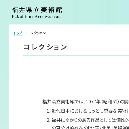
トップ
コレクション
>
利用案内・アクセス
展覧会
コレクション
ご利用案内
開催中の展覧
アクセス
開催予定の展
施設案内
過去の展覧会
団体申込・学校鑑賞会（申請書）
イベント
カフェ
ショップ
コレクション
美術館につい
福井県立美術館では、1977年（昭和52）
コレクション
ごあいさつ
近代日本におけるもっとも重要な美術
コレクション検索
沿革
各種刊行物
福井にゆかりのある作品としては個性
ボランティア
の草分け的存在の「北荘・北美」美術運