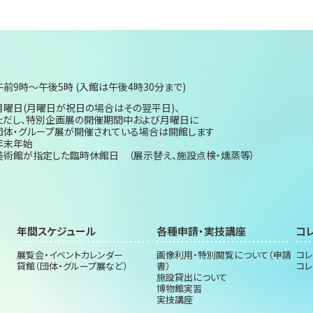
午前9時～午後5時 (入館は午後4時30分まで)
月曜日(月曜日が祝日の場合はその翌平日)、
ただし、特別企画展の開催期間中および月曜日に
団体・グループ展が開催されている場合は開館します
年末年始
美術館が指定した臨時休館日 （展示替え、施設点検・燻蒸等）
年間スケジュール
各種申請・実技講座
コ
展覧会・イベントカレンダー
画像利用・特別閲覧について（申請
コレ
貸館（団体・グループ展など）
書）
コレ
施設貸出について
博物館実習
実技講座