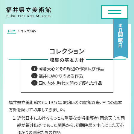
本日
トップ
コレクション
>
開館日
利用案内・アクセス
コレクション
展覧会
収集の基本方針
岡倉天心とその周辺の作家及び作品
年間スケジュール
福井にゆかりのある作品
国の内外、時代を問わず優れた作品
各種申請・実技講座
コレクション
福井県立美術館では、1977年（昭和52）の開館以来、三つの基本
方針を設けて収集してきました。
美術館について
近代日本におけるもっとも重要な美術指導者・岡倉天心の両
親が福井出身であった関係から、初期院展を中心とした天心
お問い合わせフォーム
ゆかりの画家たちの作品。