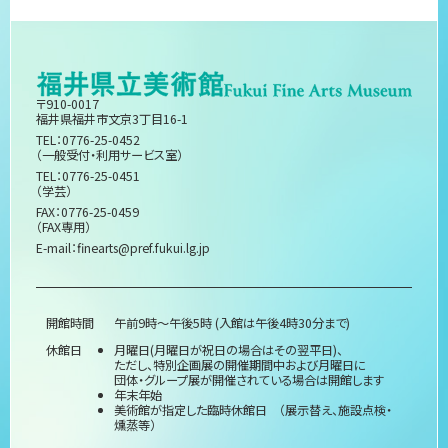
〒910-0017
福井県福井市文京3丁目16-1
TEL：0776-25-0452
（一般受付・利用サービス室）
TEL：0776-25-0451
（学芸）
FAX：0776-25-0459
（FAX専用）
E-mail：
finearts@pref.fukui.lg.jp
開館時間
午前9時～午後5時 (入館は午後4時30分まで)
休館日
月曜日(月曜日が祝日の場合はその翌平日)、
ただし、特別企画展の開催期間中および月曜日に
団体・グループ展が開催されている場合は開館します
年末年始
美術館が指定した臨時休館日 （展示替え、施設点検・
燻蒸等）