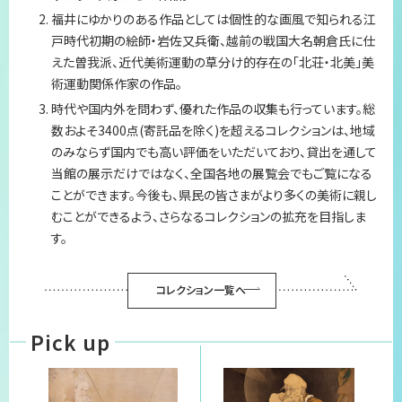
福井にゆかりのある作品としては個性的な画風で知られる江
プライバシーポリシー
戸時代初期の絵師・岩佐又兵衛、越前の戦国大名朝倉氏に仕
えた曽我派、近代美術運動の草分け的存在の「北荘・北美」美
サイトマップ
術運動関係作家の作品。
時代や国内外を問わず、優れた作品の収集も行っています。総
数およそ3400点(寄託品を除く)を超えるコレクションは、地域
のみならず国内でも高い評価をいただいており、貸出を通して
当館の展示だけではなく、全国各地の展覧会でもご覧になる
ことができます。今後も、県民の皆さまがより多くの美術に親し
むことができるよう、さらなるコレクションの拡充を目指しま
す。
コレクション一覧へ
Pick up