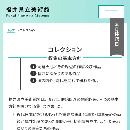
本日
トップ
コレクション
>
休館日
利用案内・アクセス
コレクション
展覧会
収集の基本方針
岡倉天心とその周辺の作家及び作品
年間スケジュール
福井にゆかりのある作品
国の内外、時代を問わず優れた作品
各種申請・実技講座
コレクション
福井県立美術館では、1977年（昭和52）の開館以来、三つの基本
方針を設けて収集してきました。
美術館について
近代日本におけるもっとも重要な美術指導者・岡倉天心の両
親が福井出身であった関係から、初期院展を中心とした天心
お問い合わせフォーム
ゆかりの画家たちの作品。