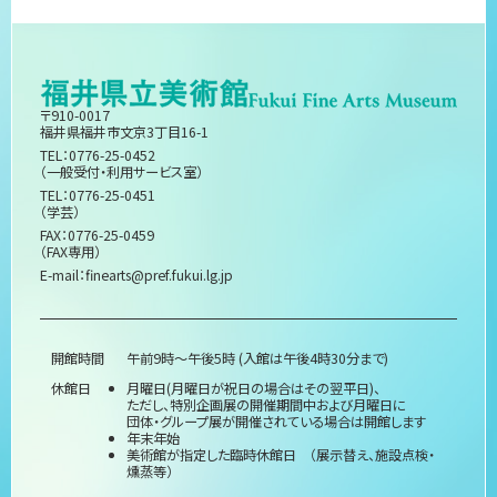
〒910-0017
福井県福井市文京3丁目16-1
TEL：0776-25-0452
（一般受付・利用サービス室）
TEL：0776-25-0451
（学芸）
FAX：0776-25-0459
（FAX専用）
E-mail：
finearts@pref.fukui.lg.jp
開館時間
午前9時～午後5時 (入館は午後4時30分まで)
休館日
月曜日(月曜日が祝日の場合はその翌平日)、
ただし、特別企画展の開催期間中および月曜日に
団体・グループ展が開催されている場合は開館します
年末年始
美術館が指定した臨時休館日 （展示替え、施設点検・
燻蒸等）