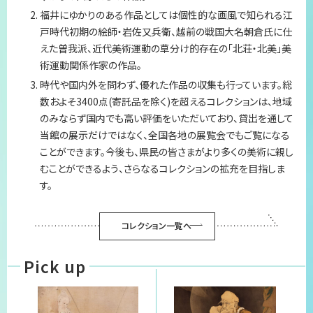
福井にゆかりのある作品としては個性的な画風で知られる江
プライバシーポリシー
戸時代初期の絵師・岩佐又兵衛、越前の戦国大名朝倉氏に仕
えた曽我派、近代美術運動の草分け的存在の「北荘・北美」美
サイトマップ
術運動関係作家の作品。
時代や国内外を問わず、優れた作品の収集も行っています。総
数およそ3400点(寄託品を除く)を超えるコレクションは、地域
のみならず国内でも高い評価をいただいており、貸出を通して
当館の展示だけではなく、全国各地の展覧会でもご覧になる
ことができます。今後も、県民の皆さまがより多くの美術に親し
むことができるよう、さらなるコレクションの拡充を目指しま
す。
コレクション一覧へ
Pick up