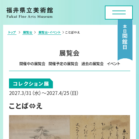
本日
トップ
展覧会
展覧会・イベント
ことば⇔え
>
開館日
利用案内・アクセス
展覧会
展覧会
開催中の展覧会
開催予定の展覧会
過去の展覧会
イベント
年間スケジュール
コレクション展
各種申請・実技講座
2027.3/31
（水）
～2027.4/25
（日）
コレクション
ことば⇔え
美術館について
お問い合わせフォーム