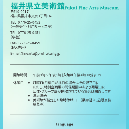
〒910-0017
福井県福井市文京3丁目16-1
TEL：0776-25-0452
（一般受付・利用サービス室）
TEL：0776-25-0451
（学芸）
FAX：0776-25-0459
（FAX専用）
E-mail：
finearts@pref.fukui.lg.jp
開館時間
午前9時～午後5時 (入館は午後4時30分まで)
休館日
月曜日(月曜日が祝日の場合はその翌平日)、
ただし、特別企画展の開催期間中および月曜日に
団体・グループ展が開催されている場合は開館します
年末年始
美術館が指定した臨時休館日 （展示替え、施設点検・
燻蒸等）
language