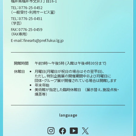
福井県福井市文京3丁目16-1
TEL：0776-25-0452
（一般受付・利用サービス室）
TEL：0776-25-0451
（学芸）
FAX：0776-25-0459
（FAX専用）
E-mail：
finearts@pref.fukui.lg.jp
開館時間
午前9時～午後5時 (入館は午後4時30分まで)
休館日
月曜日(月曜日が祝日の場合はその翌平日)、
ただし、特別企画展の開催期間中および月曜日に
団体・グループ展が開催されている場合は開館します
年末年始
美術館が指定した臨時休館日 （展示替え、施設点検・
燻蒸等）
language