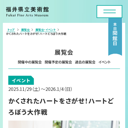
本日
トップ
展覧会
展覧会・イベント
>
開館日
かくされたハートをさがせ！ハートどろぼう大作戦
利用案内・アクセス
展覧会
展覧会
開催中の展覧会
開催予定の展覧会
過去の展覧会
イベント
年間スケジュール
イベント
各種申請・実技講座
2025.11/29
（土）
～2026.1/4
（日）
コレクション
かくされたハートをさがせ！ハートど
美術館について
ろぼう大作戦
お問い合わせフォーム