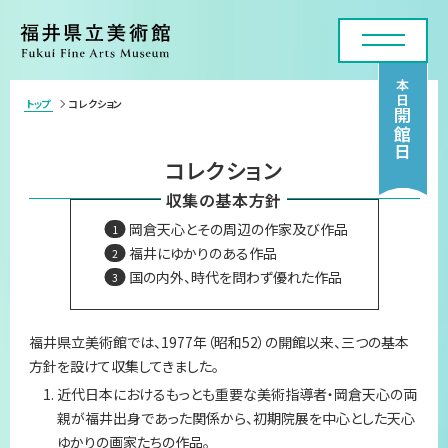
本日
トップ
コレクション
>
開館日
利用案内・アクセス
コレクション
展覧会
収集の基本方針
岡倉天心とその周辺の作家及び作品
年間スケジュール
福井にゆかりのある作品
国の内外、時代を問わず優れた作品
各種申請・実技講座
コレクション
福井県立美術館では、1977年（昭和52）の開館以来、三つの基本
方針を設けて収集してきました。
美術館について
近代日本におけるもっとも重要な美術指導者・岡倉天心の両
親が福井出身であった関係から、初期院展を中心とした天心
お問い合わせフォーム
ゆかりの画家たちの作品。