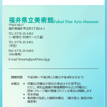
〒910-0017
福井県福井市文京3丁目16-1
TEL：0776-25-0452
（一般受付・利用サービス室）
TEL：0776-25-0451
（学芸）
FAX：0776-25-0459
（FAX専用）
E-mail：
finearts@pref.fukui.lg.jp
開館時間
午前9時～午後5時 (入館は午後4時30分まで)
休館日
月曜日(月曜日が祝日の場合はその翌平日)、
ただし、特別企画展の開催期間中および月曜日に
団体・グループ展が開催されている場合は開館します
年末年始
美術館が指定した臨時休館日 （展示替え、施設点検・
燻蒸等）