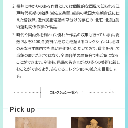
福井にゆかりのある作品としては個性的な画風で知られる江
プライバシーポリシー
戸時代初期の絵師・岩佐又兵衛、越前の戦国大名朝倉氏に仕
えた曽我派、近代美術運動の草分け的存在の「北荘・北美」美
サイトマップ
術運動関係作家の作品。
時代や国内外を問わず、優れた作品の収集も行っています。総
数およそ3400点(寄託品を除く)を超えるコレクションは、地域
のみならず国内でも高い評価をいただいており、貸出を通して
当館の展示だけではなく、全国各地の展覧会でもご覧になる
ことができます。今後も、県民の皆さまがより多くの美術に親し
むことができるよう、さらなるコレクションの拡充を目指しま
す。
コレクション一覧へ
Pick up