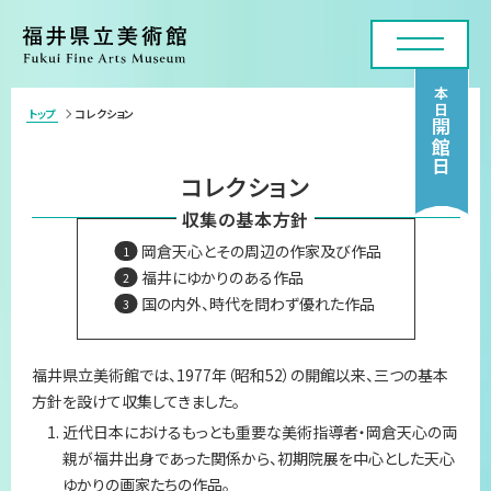
本日
トップ
コレクション
>
開館日
利用案内・アクセス
コレクション
展覧会
収集の基本方針
岡倉天心とその周辺の作家及び作品
年間スケジュール
福井にゆかりのある作品
国の内外、時代を問わず優れた作品
各種申請・実技講座
コレクション
福井県立美術館では、1977年（昭和52）の開館以来、三つの基本
方針を設けて収集してきました。
美術館について
近代日本におけるもっとも重要な美術指導者・岡倉天心の両
親が福井出身であった関係から、初期院展を中心とした天心
お問い合わせフォーム
ゆかりの画家たちの作品。