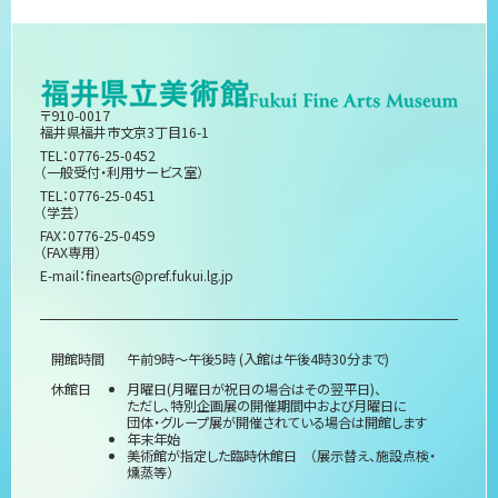
〒910-0017
福井県福井市文京3丁目16-1
TEL：0776-25-0452
（一般受付・利用サービス室）
TEL：0776-25-0451
（学芸）
FAX：0776-25-0459
（FAX専用）
E-mail：
finearts@pref.fukui.lg.jp
開館時間
午前9時～午後5時 (入館は午後4時30分まで)
休館日
月曜日(月曜日が祝日の場合はその翌平日)、
ただし、特別企画展の開催期間中および月曜日に
団体・グループ展が開催されている場合は開館します
年末年始
美術館が指定した臨時休館日 （展示替え、施設点検・
燻蒸等）