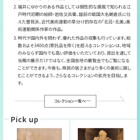
福井にゆかりのある作品としては個性的な画風で知られる江
プライバシーポリシー
戸時代初期の絵師・岩佐又兵衛、越前の戦国大名朝倉氏に仕
えた曽我派、近代美術運動の草分け的存在の「北荘・北美」美
サイトマップ
術運動関係作家の作品。
時代や国内外を問わず、優れた作品の収集も行っています。総
数およそ3400点(寄託品を除く)を超えるコレクションは、地域
のみならず国内でも高い評価をいただいており、貸出を通して
当館の展示だけではなく、全国各地の展覧会でもご覧になる
ことができます。今後も、県民の皆さまがより多くの美術に親し
むことができるよう、さらなるコレクションの拡充を目指しま
す。
コレクション一覧へ
Pick up