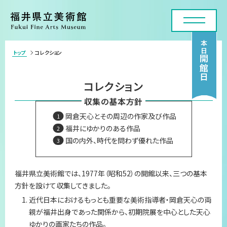
本日
トップ
コレクション
>
開館日
利用案内・アクセス
コレクション
展覧会
収集の基本方針
岡倉天心とその周辺の作家及び作品
年間スケジュール
福井にゆかりのある作品
国の内外、時代を問わず優れた作品
各種申請・実技講座
コレクション
福井県立美術館では、1977年（昭和52）の開館以来、三つの基本
方針を設けて収集してきました。
美術館について
近代日本におけるもっとも重要な美術指導者・岡倉天心の両
親が福井出身であった関係から、初期院展を中心とした天心
お問い合わせフォーム
ゆかりの画家たちの作品。