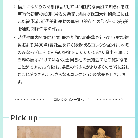
福井にゆかりのある作品としては個性的な画風で知られる江
プライバシーポリシー
戸時代初期の絵師・岩佐又兵衛、越前の戦国大名朝倉氏に仕
えた曽我派、近代美術運動の草分け的存在の「北荘・北美」美
サイトマップ
術運動関係作家の作品。
時代や国内外を問わず、優れた作品の収集も行っています。総
数およそ3400点(寄託品を除く)を超えるコレクションは、地域
のみならず国内でも高い評価をいただいており、貸出を通して
当館の展示だけではなく、全国各地の展覧会でもご覧になる
ことができます。今後も、県民の皆さまがより多くの美術に親し
むことができるよう、さらなるコレクションの拡充を目指しま
す。
コレクション一覧へ
Pick up