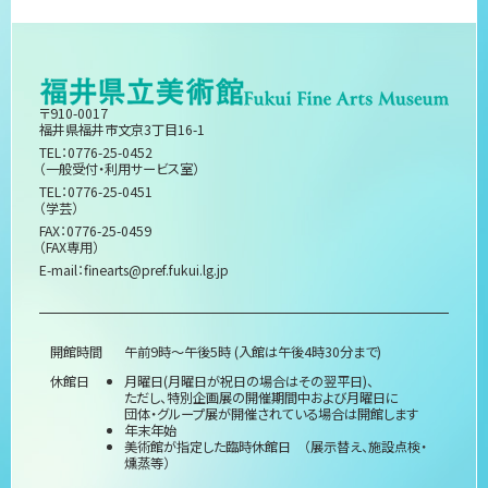
〒910-0017
福井県福井市文京3丁目16-1
TEL：0776-25-0452
（一般受付・利用サービス室）
TEL：0776-25-0451
（学芸）
FAX：0776-25-0459
（FAX専用）
E-mail：
finearts@pref.fukui.lg.jp
開館時間
午前9時～午後5時 (入館は午後4時30分まで)
休館日
月曜日(月曜日が祝日の場合はその翌平日)、
ただし、特別企画展の開催期間中および月曜日に
団体・グループ展が開催されている場合は開館します
年末年始
美術館が指定した臨時休館日 （展示替え、施設点検・
燻蒸等）